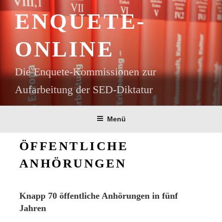
Zum
ENQUETE-
Inhalt
springen
ONLINE
Die Enquete-Kommissionen zur
Aufarbeitung der SED-Diktatur
Menü
ÖFFENTLICHE
ANHÖRUNGEN
Knapp 70 öffentliche Anhörungen in fünf
Jahren