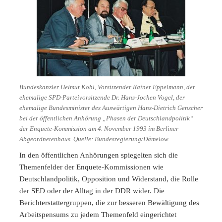
Bundeskanzler Helmut Kohl, Vorsitzender Rainer Eppelmann, der
ehemalige SPD-Parteivorsitzende Dr. Hans-Jochen Vogel, der
ehemalige Bundesminister des Auswärtigen Hans-Dietrich Genscher
bei der öffentlichen Anhörung „Phasen der Deutschlandpolitik“
der Enquete-Kommission am 4. November 1993 im Berliner
Abgeordnetenhaus. Quelle: Bundesregierung/Dämelow.
In den öffentlichen Anhörungen spiegelten sich die
Themenfelder der Enquete-Kommissionen wie
Deutschlandpolitik, Opposition und Widerstand, die Rolle
der SED oder der Alltag in der DDR wider. Die
Berichterstattergruppen, die zur besseren Bewältigung des
Arbeitspensums zu jedem Themenfeld eingerichtet