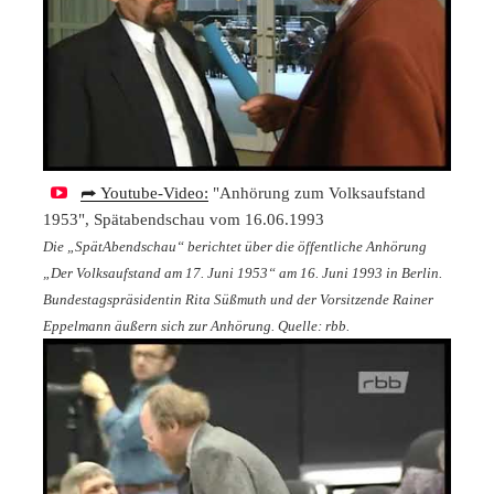
⮫ Youtube-Video:
"Anhörung zum Volksaufstand
1953", Spätabendschau vom 16.06.1993
Die „SpätAbendschau“ berichtet über die öffentliche Anhörung
„Der Volksaufstand am 17. Juni 1953“ am 16. Juni 1993 in Berlin.
Bundestagspräsidentin Rita Süßmuth und der Vorsitzende Rainer
Eppelmann äußern sich zur Anhörung. Quelle: rbb.