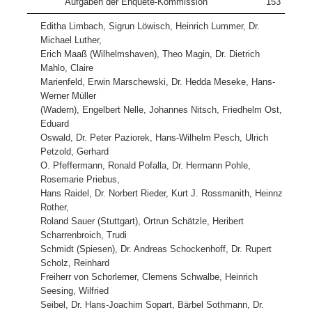
Aufgaben der Enquete-Kommission
153
Editha Limbach, Sigrun Löwisch, Heinrich Lummer, Dr.
Michael Luther,
Erich Maaß (Wilhelmshaven), Theo Magin, Dr. Dietrich
Mahlo, Claire
Marienfeld, Erwin Marschewski, Dr. Hedda Meseke, Hans-
Werner Müller
(Wadern), Engelbert Nelle, Johannes Nitsch, Friedhelm Ost,
Eduard
Oswald, Dr. Peter Paziorek, Hans-Wilhelm Pesch, Ulrich
Petzold, Gerhard
O. Pfeffermann, Ronald Pofalla, Dr. Hermann Pohle,
Rosemarie Priebus,
Hans Raidel, Dr. Norbert Rieder, Kurt J. Rossmanith, Heinnz
Rother,
Roland Sauer (Stuttgart), Ortrun Schätzle, Heribert
Scharrenbroich, Trudi
Schmidt (Spiesen), Dr. Andreas Schockenhoff, Dr. Rupert
Scholz, Reinhard
Freiherr von Schorlemer, Clemens Schwalbe, Heinrich
Seesing, Wilfried
Seibel, Dr. Hans-Joachim Sopart, Bärbel Sothmann, Dr.