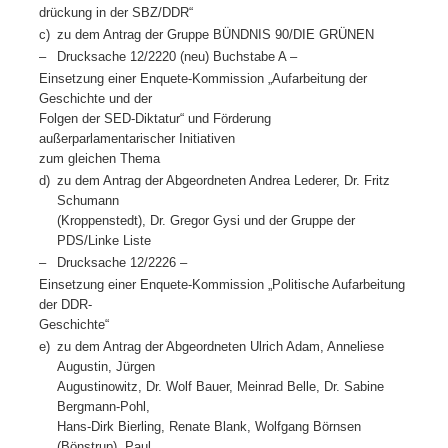
drückung in der SBZ/DDR“
c)
zu dem Antrag der Gruppe BÜNDNIS 90/DIE GRÜNEN
–
Drucksache 12/2220 (neu) Buchstabe A –
Einsetzung einer Enquete-Kommission „Aufarbeitung der
Geschichte und der
Folgen der SED-Diktatur“ und Förderung
außerparlamentarischer Initiativen
zum gleichen Thema
d)
zu dem Antrag der Abgeordneten Andrea Lederer, Dr. Fritz
Schumann
(Kroppenstedt), Dr. Gregor Gysi und der Gruppe der
PDS/Linke Liste
–
Drucksache 12/2226 –
Einsetzung einer Enquete-Kommission „Politische Aufarbeitung
der DDR-
Geschichte“
e)
zu dem Antrag der Abgeordneten Ulrich Adam, Anneliese
Augustin, Jürgen
Augustinowitz, Dr. Wolf Bauer, Meinrad Belle, Dr. Sabine
Bergmann-Pohl,
Hans-Dirk Bierling, Renate Blank, Wolfgang Börnsen
(Bönstrup), Paul