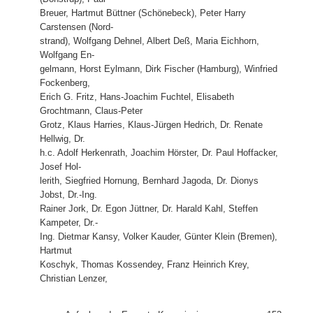
Breuer, Hartmut Büttner (Schönebeck), Peter Harry
Carstensen (Nord-
strand), Wolfgang Dehnel, Albert Deß, Maria Eichhorn,
Wolfgang En-
gelmann, Horst Eylmann, Dirk Fischer (Hamburg), Winfried
Fockenberg,
Erich G. Fritz, Hans-Joachim Fuchtel, Elisabeth
Grochtmann, Claus-Peter
Grotz, Klaus Harries, Klaus-Jürgen Hedrich, Dr. Renate
Hellwig, Dr.
h.c. Adolf Herkenrath, Joachim Hörster, Dr. Paul Hoffacker,
Josef Hol-
lerith, Siegfried Hornung, Bernhard Jagoda, Dr. Dionys
Jobst, Dr.-Ing.
Rainer Jork, Dr. Egon Jüttner, Dr. Harald Kahl, Steffen
Kampeter, Dr.-
Ing. Dietmar Kansy, Volker Kauder, Günter Klein (Bremen),
Hartmut
Koschyk, Thomas Kossendey, Franz Heinrich Krey,
Christian Lenzer,