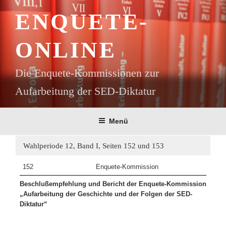
Zum
ENQUETE-
Inhalt
springen
ONLINE
Die Enquete-Kommissionen zur
Aufarbeitung der SED-Diktatur
Menü
Wahlperiode 12, Band I, Seiten 152 und 153
152
Enquete-Kommission
Beschlußempfehlung und Bericht der Enquete-Kommission
„Aufarbeitung der Geschichte und der Folgen der SED-
Diktatur“