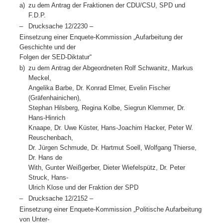
a)
zu dem Antrag der Fraktionen der CDU/CSU, SPD und
F.D.P.
–
Drucksache 12/2230 –
Einsetzung einer Enquete-Kommission „Aufarbeitung der
Geschichte und der
Folgen der SED-Diktatur“
b)
zu dem Antrag der Abgeordneten Rolf Schwanitz, Markus
Meckel,
Angelika Barbe, Dr. Konrad Elmer, Evelin Fischer
(Gräfenhainichen),
Stephan Hilsberg, Regina Kolbe, Siegrun Klemmer, Dr.
Hans-Hinrich
Knaape, Dr. Uwe Küster, Hans-Joachim Hacker, Peter W.
Reuschenbach,
Dr. Jürgen Schmude, Dr. Hartmut Soell, Wolfgang Thierse,
Dr. Hans de
With, Gunter Weißgerber, Dieter Wiefelspütz, Dr. Peter
Struck, Hans-
Ulrich Klose und der Fraktion der SPD
–
Drucksache 12/2152 –
Einsetzung einer Enquete-Kommission „Politische Aufarbeitung
von Unter-