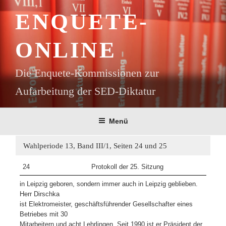
Zum
ENQUETE-
Inhalt
springen
ONLINE
Die Enquete-Kommissionen zur
Aufarbeitung der SED-Diktatur
Menü
Wahlperiode 13, Band III/1, Seiten 24 und 25
24
Protokoll der 25. Sitzung
in Leipzig geboren, sondern immer auch in Leipzig geblieben.
Herr Dirschka
ist Elektromeister, geschäftsführender Gesellschafter eines
Betriebes mit 30
Mitarbeitern und acht Lehrlingen. Seit 1990 ist er Präsident der