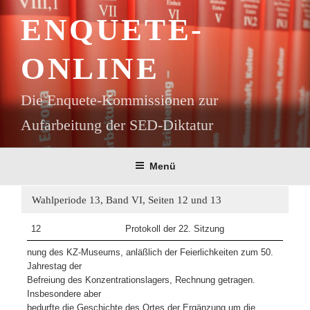
Zum
ENQUETE-
Inhalt
springen
ONLINE
Die Enquete-Kommissionen zur
Aufarbeitung der SED-Diktatur
Menü
Wahlperiode 13, Band VI, Seiten 12 und 13
12
Protokoll der 22. Sitzung
nung des KZ-Museums, anläßlich der Feierlichkeiten zum 50.
Jahrestag der
Befreiung des Konzentrationslagers, Rechnung getragen.
Insbesondere aber
bedurfte die Geschichte des Ortes der Ergänzung um die