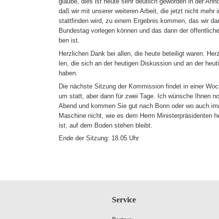
glaube, dies ist heute sehr deutlich geworden in der Anhö
daß wir mit unserer weiteren Arbeit, die jetzt nicht mehr i
stattfinden wird, zu einem Ergebnis kommen, das wir 
Bundestag vorlegen können und das dann der öffentlich
ben ist.
Herzlichen Dank bei allen, die heute beteiligt waren. Her
len, die sich an der heutigen Diskussion und an der heutig
haben.
Die nächste Sitzung der Kommission findet in einer Woch
um statt, aber dann für zwei Tage. Ich wünsche Ihnen n
Abend und kommen Sie gut nach Bonn oder wo auch imm
Maschine nicht, wie es dem Herrn Ministerpräsidenten h
ist, auf dem Boden stehen bleibt.
Ende der Sitzung: 18.05 Uhr
Service