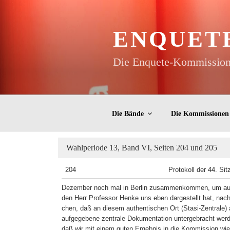
Zum
Inhalt
springen
ENQUET
Die Enquete-Kommissione
Die Bände
Die Kommissionen
Wahlperiode 13, Band VI, Seiten 204 und 205
204
Protokoll der 44. Sit
Dezember noch mal in Berlin zusammenkommen, um auc
den Herr Professor Henke uns eben dargestellt hat, na
chen, daß an diesem authentischen Ort (Stasi-Zentrale
aufgegebene zentrale Dokumentation untergebracht werd
daß wir mit einem guten Ergebnis in die Kommission w