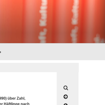
o
990) über Zahl,
r Häftlinge nach