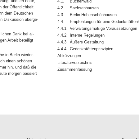
rung, und ich hoffe,
4.1.
Buchenwald
n der Öffentlichkeit
4.2.
Sachsenhausen
dann dem Deutschen
4.3.
Berlin-Hohenschönhausen
en Diskussion überge-
4.4.
Empfehlungen für eine Gedenkstätten
4.4.1.
Verwaltungsmäßige Voraussetzungen
zlichen Dank bei al-
4.4.2.
Interne Regelungen
en Arbeit beteiligt
4.4.3.
Äußere Gestaltung
4.4.4.
Gedenkstättenprinzipien
e in Berlin wieder-
Abkürzungen
och einen schönen
Literaturverzeichnis
er hin, und daß die
Zusammenfassung
eute morgen passiert