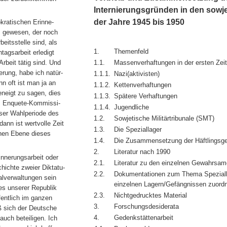
Internierungsgründen in den sowje
der Jahre 1945 bis 1950
kratischen Erinne-
tz gewesen, der noch
eitsstelle sind, als
1.
Themenfeld
tagsarbeit erledigt
1.1.
Massenverhaftungen in der ersten Zei
Arbeit tätig sind. Und
erung, habe ich natür-
1.1.1.
Nazi(aktivisten)
n oft ist man ja an
1.1.2.
Kettenverhaftungen
eneigt zu sagen, dies
1.1.3.
Spätere Verhaftungen
ls Enquete-Kommissi-
1.1.4.
Jugendliche
ser Wahlperiode des
1.2.
Sowjetische Militärtribunale (SMT)
nn ist wertvolle Zeit
1.3.
Die Speziallager
schen Ebene dieses
1.4.
Die Zusammensetzung der Häftlingsges
2.
Literatur nach 1990
innerungsarbeit oder
2.1.
Literatur zu den einzelnen Gewahrsa
hichte zweier Diktatu-
2.2.
Dokumentationen zum Thema Speziallag
alverwaltungen sein
einzelnen Lagern/Gefängnissen zuord
es unserer Republik
2.3.
Nichtgedrucktes Material
fentlich im ganzen
3.
Forschungsdesiderata
ß sich der Deutsche
4.
Gedenkstättenarbeit
uch beteiligen. Ich