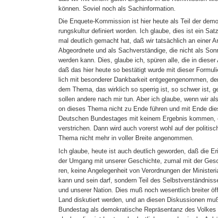
können. Soviel noch als Sachinformation.
Die Enquete-Kommission ist hier heute als Teil der demo
rungskultur definiert worden. Ich glaube, dies ist ein Sa
mal deutlich gemacht hat, daß wir tatsächlich an einer Arb
Abgeordnete und als Sachverständige, die nicht als Sonn
werden kann. Dies, glaube ich, spüren alle, die in dieser 
daß das hier heute so bestätigt wurde mit dieser Formuli
lich mit besonderer Dankbarkeit entgegengenommen, den
dem Thema, das wirklich so sperrig ist, so schwer ist, g
sollen andere nach mir tun. Aber ich glaube, wenn wir a
on dieses Thema nicht zu Ende führen und mit Ende die
Deutschen Bundestages mit keinem Ergebnis kommen, da
verstrichen. Dann wird auch vorerst wohl auf der politi
Thema nicht mehr in voller Breite angenommen.
Ich glaube, heute ist auch deutlich geworden, daß die Er
der Umgang mit unserer Geschichte, zumal mit der Gesc
ren, keine Angelegenheit von Verordnungen der Ministeri
kann und sein darf, sondern Teil des Selbstverständniss
und unserer Nation. Dies muß noch wesentlich breiter öf
Land diskutiert werden, und an diesen Diskussionen mu
Bundestag als demokratische Repräsentanz des Volkes a