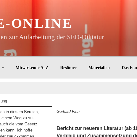
E-ONLINE
n zur Aufarbeitung der SED-Diktatur
Mitwirkende A–Z
Resümee
Materialien
Das Fot
zung
Gerhard Finn
h in diesem Bereich,
ch einem Weg zu su-
) auch die vom Gesetz
Bericht zur neueren Literatur (ab 1
en kann. Ich hoffe,
Verbleib und Zusammensetzung de
ieder zurückkommen