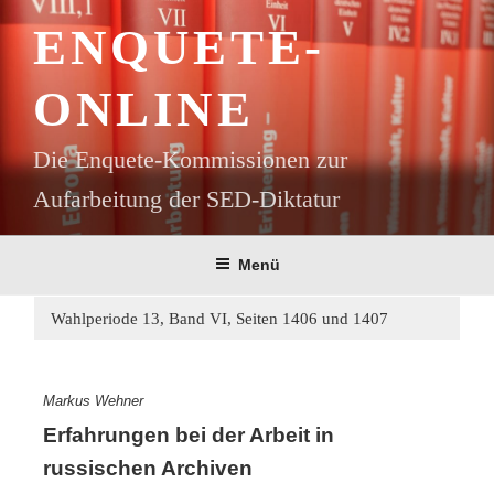
Zum
ENQUETE-
Inhalt
springen
ONLINE
Die Enquete-Kommissionen zur
Aufarbeitung der SED-Diktatur
Menü
Wahlperiode 13, Band VI, Seiten 1406 und 1407
Markus Wehner
Erfahrungen bei der Arbeit in
russischen Archiven