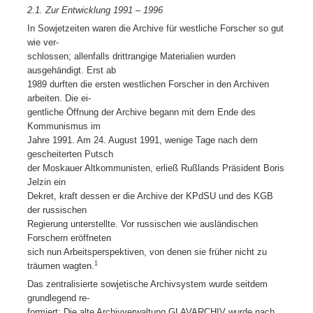
2.1. Zur Entwicklung 1991 – 1996
In Sowjetzeiten waren die Archive für westliche Forscher so gut
wie ver-
schlossen; allenfalls drittrangige Materialien wurden
ausgehändigt. Erst ab
1989 durften die ersten westlichen Forscher in den Archiven
arbeiten. Die ei-
gentliche Öffnung der Archive begann mit dem Ende des
Kommunismus im
Jahre 1991. Am 24. August 1991, wenige Tage nach dem
gescheiterten Putsch
der Moskauer Altkommunisten, erließ Rußlands Präsident Boris
Jelzin ein
Dekret, kraft dessen er die Archive der KPdSU und des KGB
der russischen
Regierung unterstellte. Vor russischen wie ausländischen
Forschern eröffneten
sich nun Arbeitsperspektiven, von denen sie früher nicht zu
1
träumen wagten.
Das zentralisierte sowjetische Archivsystem wurde seitdem
grundlegend re-
formiert: Die alte Archivverwaltung GLAVARCHIV wurde nach