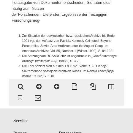
Herausgabe von Dokumenten entscheiden. Sie taten dies
häufig zum Nutzen
der Forschenden. Die ersten Ergebnisse der freizügigen
Forschungsmög-
Zur Situation der sowjetischen bzw. russischen Archive bis Ende
1991 vgl. den Aufsatz von Patricia Kennedy Grimsted: Beyond
Perestroika: Soviet-Area Archives after the August Coup. In:
American Archivist, Vol. 55, Number 1 (Winter 1992), S. 94-122.
Die Satzung von ROSARCHIV ist abgedruckt in „Otevčestvennye
Archivy“ (weiterhin: OA), 1993/2, S. 3-7.
Die Zahl bezieht sich auf den 1.9.1992. Siehe R. G. Pichoja:
Sovremennoe sostojanie archivov Rossii. In: Novaja i novejšjaja
istorija 1993/2, S. 3-10.
Service
Partner
Datenschutz