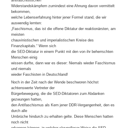
antifaschistischen
Widerstandskämpfern zumindest eine Ahnung davon vermittelt
bekommen,
welche Lebenserfahrung hinter jener Formel stand, die wir
auswendig lernten:
„Faschismus, das ist die offene Diktatur der reaktionärsten, am
meisten
chauvinistischen und imperialistischen Kreise des
Finanzkapitals.“ Wenn sich
die SED-Diktatur in einem Punkt mit den von ihr beherrschten
Menschen einig
wissen durfte, dann war es dieser: Niemals wieder Faschismus
und niemals
wieder Faschisten in Deutschland!
Noch in der Zeit nach der Wende beschworen höchst
achtenswerte Vertreter der
Bürgerbewegung, die die SED-Diktatoren zum Abdanken
gezwungen hatten,
den Antifaschismus als Kern jener DDR-Vergangenheit, den es
durch alle
Umbrüche hindurch zu erhalten gelte. Diese Menschen hatten
noch nicht
erkennen können, in welcher skrupelloser Weise die SED-