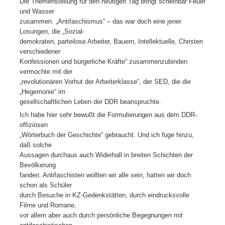
Die Themenstellung für den heutigen Tag bringt scheinbar Feuer
und Wasser
zusammen. „Antifaschismus“ – das war doch eine jener
Losungen, die „Sozial-
demokraten, parteilose Arbeiter, Bauern, Intellektuelle, Christen
verschiedener
Konfessionen und bürgerliche Kräfte“ zusammenzubinden
vermochte mit der
„revolutionären Vorhut der Arbeiterklasse“, der SED, die die
„Hegemonie“ im
gesellschaftlichen Leben der DDR beanspruchte.
Ich habe hier sehr bewußt die Formulierungen aus dem DDR-
offiziösen
„Wörterbuch der Geschichte“ gebraucht. Und ich füge hinzu,
daß solche
Aussagen durchaus auch Widerhall in breiten Schichten der
Bevölkerung
fanden. Antifaschisten wollten wir alle sein, hatten wir doch
schon als Schüler
durch Besuche in KZ-Gedenkstätten, durch eindrucksvolle
Filme und Romane,
vor allem aber auch durch persönliche Begegnungen mit