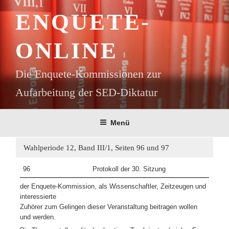
Zum
ENQUETE-
Inhalt
springen
ONLINE
Die Enquete-Kommissionen zur
Aufarbeitung der SED-Diktatur
Menü
Wahlperiode 12, Band III/1, Seiten 96 und 97
96
Protokoll der 30. Sitzung
der Enquete-Kommission, als Wissenschaftler, Zeitzeugen und
interessierte
Zuhörer zum Gelingen dieser Veranstaltung beitragen wollen
und werden.