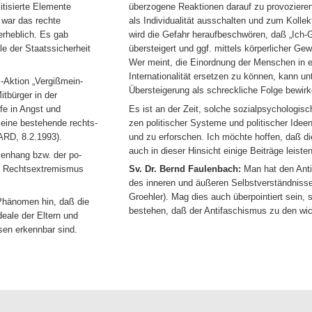
itisierte Elemente
überzogene Reaktionen darauf zu provoziere
, war das rechte
als Individualität ausschalten und zum Koll
nerheblich. Es gab
wird die Gefahr heraufbeschwören, daß „Ich-G
lle der Staatssicherheit
übersteigert und ggf. mittels körperlicher Ge
Wer meint, die Einordnung der Menschen in e
Internationalität ersetzen zu können, kann u
i-Aktion „Vergißmein-
Übersteigerung als schreckliche Folge bewirk
itbürger in der
fe in Angst und
Es ist an der Zeit, solche sozialpsychologi
 eine bestehende rechts-
zen politischer Systeme und politischer Idee
ARD, 8.2.1993).
und zu erforschen. Ich möchte hoffen, daß d
auch in dieser Hinsicht einige Beiträge leiste
enhang bzw. der po-
nd Rechtsextremismus
Sv. Dr. Bernd Faulenbach:
Man hat den Anti
des inneren und äußeren Selbstverständnisse
Groehler). Mag dies auch überpointiert sein, 
Phänomen hin, daß die
bestehen, daß der Antifaschismus zu den wich
deale der Eltern und
sen erkennbar sind.