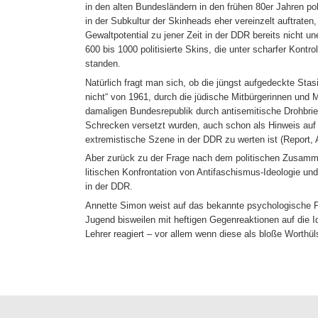
in den alten Bundesländern in den frühen 80er Jahren pol
in der Subkultur der Skinheads eher vereinzelt auftraten
Gewaltpotential zu jener Zeit in der DDR bereits nicht u
600 bis 1000 politisierte Skins, die unter scharfer Kontro
standen.
Natürlich fragt man sich, ob die jüngst aufgedeckte Stas
nicht“ von 1961, durch die jüdische Mitbürgerinnen und M
damaligen Bundesrepublik durch antisemitische Drohbrie
Schrecken versetzt wurden, auch schon als Hinweis auf
extremistische Szene in der DDR zu werten ist (Report, 
Aber zurück zu der Frage nach dem politischen Zusamm
litischen Konfrontation von Antifaschismus-Ideologie u
in der DDR.
Annette Simon weist auf das bekannte psychologische 
Jugend bisweilen mit heftigen Gegenreaktionen auf die I
Lehrer reagiert – vor allem wenn diese als bloße Worthül