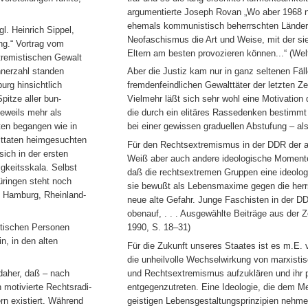
argumentierte Joseph Rovan „Wo aber 1968 nic
ehemals kommunistisch beherrschten Ländern
l. Heinrich Sippel,
Neofaschismus die Art und Weise, mit der si
ng.“ Vortrag vom
Eltern am besten provozieren können...“ (Wel
xtremistischen Gewalt
hnerzahl standen
Aber die Justiz kam nur in ganz seltenen Fäl
rg hinsichtlich
fremdenfeindlichen Gewalttäter der letzten Zei
pitze aller bun-
Vielmehr läßt sich sehr wohl eine Motivation 
eweils mehr als
die durch ein elitäres Rassedenken bestimmt 
aten begangen wie in
bei einer gewissen graduellen Abstufung – als 
ttaten heimgesuchten
Für den Rechtsextremismus in der DDR der a
ich in der ersten
Weiß aber auch andere ideologische Momente
igkeitsskala. Selbst
daß die rechtsextremen Gruppen eine ideolog
ringen steht noch
sie bewußt als Lebensmaxime gegen die herrs
, Hamburg, Rheinland-
neue alte Gefahr. Junge Faschisten in der DDR
obenauf, . . . Ausgewählte Beiträge aus der 
stischen Personen
1990, S. 18–31)
, in den alten
Für die Zukunft unseres Staates ist es m.E. v
die unheilvolle Wechselwirkung von marxistis
daher, daß – nach
und Rechtsextremismus aufzuklären und ihr p
 motivierte Rechtsradi-
entgegenzutreten. Eine Ideologie, die dem 
rn existiert. Während
geistigen Lebensgestaltungsprinzipien nehmen 