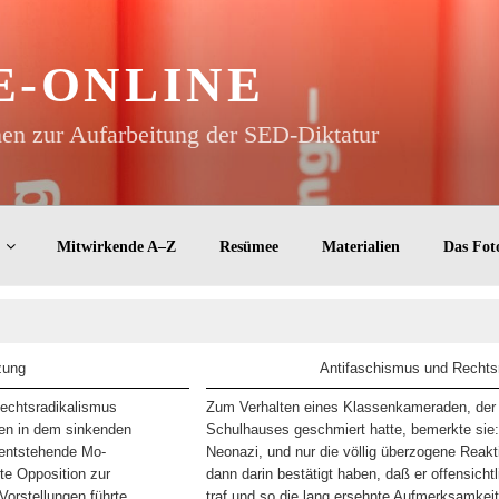
E-ONLINE
n zur Aufarbeitung der SED-Diktatur
Mitwirkende A–Z
Resümee
Materialien
Das Fot
zung
Antifaschismus und Rechts
Rechtsradikalismus
Zum Verhalten eines Klassenkameraden, der
hen in dem sinkenden
Schulhauses geschmiert hatte, bemerkte sie:
 entstehende Mo-
Neonazi, und nur die völlig überzogene Reak
te Opposition zur
dann darin bestätigt haben, daß er offensicht
Vorstellungen führte,
traf und so die lang ersehnte Aufmerksamke