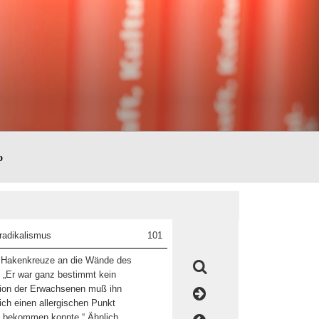
o
radikalismus
101
 Hakenkreuze an die Wände des
 „Er war ganz bestimmt kein
tion der Erwachsenen muß ihn
lich einen allergischen Punkt
it bekommen konnte.“ Ähnlich