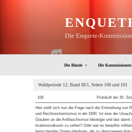
Zum
Inhalt
springen
ENQUET
Die Enquete-Kommissione
Die Bände
Die Kommissionen
Wahlperiode 12, Band III/1, Seiten 100 und 101
100
Protokoll der 30. Sit
Hier stellt sich nun die Frage nach der Entstehung von 
und Rechtsextremismus in der DDR. Ist eine der Ursac
Glauben an die Antifaschismus-Ideologie und das damit
tivationsvakuum zu sehen? Oder war es bewußte militan
herrschenden Staats-Ideologie, die zu überzogenen Anti-