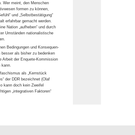
n. Wer meint, den Menschen
ektivwesen formen zu können,
efühl“ und „Selbstbestätigung“
walt erfahrbar gemacht werden.
ine Nation „aufheben“ und durch
nter Umständen nationalistische
en.
schen Bedingungen und Konsequen-
n besser als bisher zu bedenken
ie Arbeit der Enquete-Kommission
n kann.
faschismus als „Kernstück
s“ der DDR bezeichnet (Olaf
so kann doch kein Zweifel
tigen „integrativen Faktoren“