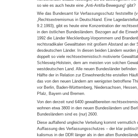
so wie es auch heute eine „Anti-Antifa-Bewegung“ gibt?
Wie das Bundesamt für Verfassungsschutz feststellte (vg
„Rechtsextremismus in Deutschland. Eine Lagedarstellu
9.2.1993), gibt es heute eine Konzentration der rechtse
in den östlichen Bundesländern. Bezogen auf die Einwo
1992 die Länder Mecklenburg-Vorpommern und Brandenbu
rechtsradikaler Gewalttaten mit großem Abstand an der S
desdeutschen Länder. In diesen beiden Ländern wurden j
doppelt so viele rechtsextremistisch motivierte Gewaltt
Schleswig-Holstein, dem am meisten von solchen Gewal
westdeutschen Land. Alle neuen Bundesländer befinden s
Hälfte der in Relation zur Einwohnerdichte erstellen Häuf
das von den neuen Ländern am wenigsten betroffene Thü
vor Berlin, Baden-Württemberg, Niedersachsen, Hessen
Pfalz, Bayern und Bremen.
Von den derzeit rund 6400 gewaltbereiten rechtsextremi
wohnen etwa 3800 in den neuen Bundesländern und Berlin
Bundesländern sind es (nur) 2600.
Diese auffallend ungleiche Verteilung kommt vermutlich 
Auffassung des Verfassungsschutzes – der klar politisch
kalismus in der DDR länger als in den alten Bundeslände