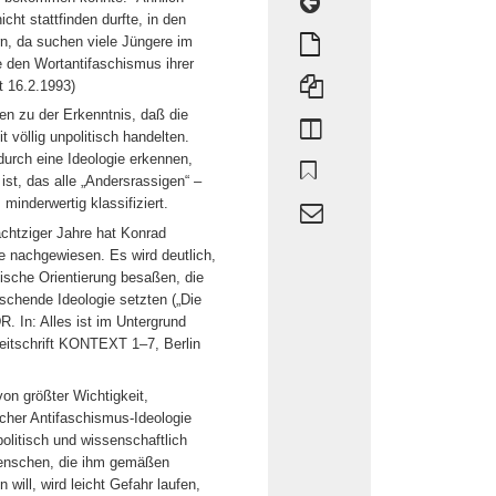
ht stattfinden durfte, in den
, da suchen viele Jüngere im
e den Wortantifaschismus ihrer
t 16.2.1993)
len zu der Erkenntnis, daß die
t völlig unpolitisch handelten.
durch eine Ideologie erkennen,
ist, das alle „Andersrassigen“ –
minderwertig klassifiziert.
chtziger Jahre hat Konrad
 nachgewiesen. Es wird deutlich,
ische Orientierung besaßen, die
chende Ideologie setzten („Die
. In: Alles ist im Untergrund
Zeitschrift KONTEXT 1–7, Berlin
on größter Wichtigkeit,
cher Antifaschismus-Ideologie
olitisch und wissenschaftlich
Menschen, die ihm gemäßen
will, wird leicht Gefahr laufen,