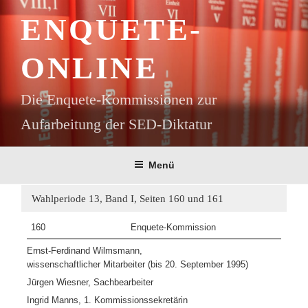
Zum
ENQUETE-
Inhalt
springen
ONLINE
Die Enquete-Kommissionen zur
Aufarbeitung der SED-Diktatur
Menü
Wahlperiode 13, Band I, Seiten 160 und 161
160
Enquete-Kommission
Ernst-Ferdinand Wilmsmann,
wissenschaftlicher Mitarbeiter (bis 20. September 1995)
Jürgen Wiesner, Sachbearbeiter
Ingrid Manns, 1. Kommissionssekretärin