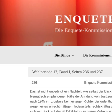
Zum
Inhalt
springen
ENQUET
Die Enquete-Kommissione
Die Bände
Die Kommissionen
Wahlperiode 13, Band I, Seiten 236 und 237
236
Enquete-Kommissi
Das ist nicht unbedingt ein Nachteil, wie selbst der Blick
blematisch empfundenen Fälle der Ahndung von Justizun
nach 1945 im Ergebnis kein einziger Richter der ordentli
wegen eines unrechtmäßigen Todesurteils rechtskräftig ve
sich mit Blick auf die SED-Diktatur doch eine Reihe von 