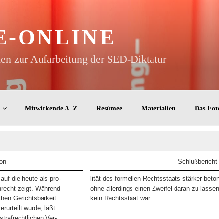
E-ONLINE
n zur Aufarbeitung der SED-Diktatur
Mitwirkende A–Z
Resümee
Materialien
Das Fot
on
Schlußbericht
 auf die heute als pro-
lität des formellen Rechtsstaats stärker beto
recht zeigt. Während
ohne allerdings einen Zweifel daran zu lass
chen Gerichtsbarkeit
kein Rechtsstaat war.
rurteilt wurde, läßt
strafrechtlichen Ver-