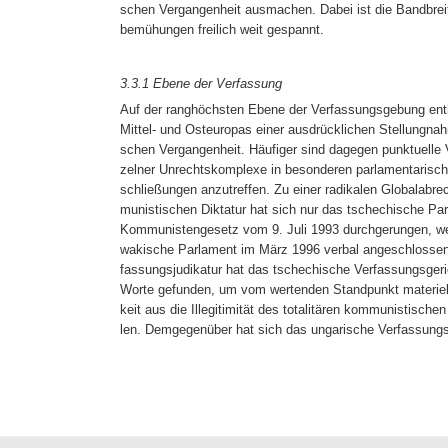
schen Vergangenheit ausmachen. Dabei ist die Bandbreit
bemühungen freilich weit gespannt.
3.3.1 Ebene der Verfassung
Auf der ranghöchsten Ebene der Verfassungsgebung enth
Mittel- und Osteuropas einer ausdrücklichen Stellungna
schen Vergangenheit. Häufiger sind dagegen punktuelle V
zelner Unrechtskomplexe in besonderen parlamentarisc
schließungen anzutreffen. Zu einer radikalen Globalabr
munistischen Diktatur hat sich nur das tschechische Pa
Kommunistengesetz vom 9. Juli 1993 durchgerungen, we
wakische Parlament im März 1996 verbal angeschlossen 
fassungsjudikatur hat das tschechische Verfassungsgeric
Worte gefunden, um vom wertenden Standpunkt materiell
keit aus die Illegitimität des totalitären kommunistische
len. Demgegenüber hat sich das ungarische Verfassungsg