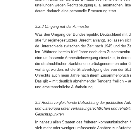
urteilungen wegen Rechtsbeugung u. a. ausmachen. Ins
derem dadurch eine personelle Erneuerung statt.
3.2.3 Umgang mit der Amnestie
Was den Umgang der Bundesrepublik Deutschland mit d
stie für regimegestütztes Unrecht anlangt, so lassen sic
de Unterschiede zwischen der Zeit nach 1945 und der Zei
len. Während bereits fünf Jahre nach dem Zusammenbru
eine umfassende Amnestiebewegung einsetzte, in deren Ve
die strafrechtlichen Sanktionen zurückgenommen oder ü
verhängt wurden, ist die Strafverfolgung des von der SE
Unrechts auch neun Jahre nach ihrem Zusammenbruch n
Das gilt – mit deutlich abnehmender Tendenz freilich – au
und arbeitsrechtliche Aufarbeitung.
3.3 Rechtsvergleichende Betrachtung der justitiellen Aufa
und Osteuropa unter verfassungsrechtlichen und rehabili
Gesichtspunkten
In nahezu allen Staaten des früheren kommunistischen 
sich mehr oder weniger umfassende Ansätze zur Aufarbeit