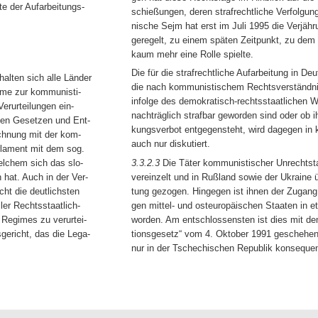
e der Aufarbeitungs-
schießungen, deren strafrechtliche Verfolgun
nische Sejm hat erst im Juli 1995 die Verjäh
geregelt, zu einem späten Zeitpunkt, zu dem d
kaum mehr eine Rolle spielte.
Die für die strafrechtliche Aufarbeitung in De
alten sich alle Länder
die nach kommunistischem Rechtsverständnis
hme zur kommunisti-
infolge des demokratisch-rechtsstaatlichen
erurteilungen ein-
nachträglich strafbar geworden sind oder ob i
hen Gesetzen und Ent-
kungsverbot entgegensteht, wird dagegen in 
echnung mit der kom-
auch nur diskutiert.
rlament mit dem sog.
3.3.2.3
Die Täter kommunistischer Unrechtsta
lchem sich das slo-
vereinzelt und in Rußland sowie der Ukraine 
hat. Auch in der Ver-
tung gezogen. Hingegen ist ihnen der Zugang
ht die deutlichsten
gen mittel- und osteuropäischen Staaten in 
er Rechtsstaatlich-
worden. Am entschlossensten ist dies mit d
n Regimes zu verurtei-
tionsgesetz“ vom 4. Oktober 1991 geschehen, 
ericht, das die Lega-
nur in der Tschechischen Republik konsequen