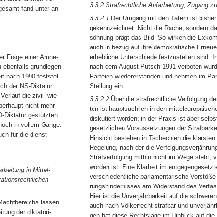
3.3.2 Strafrechtliche Aufarbeitung, Zugang zu
gesamt fand unter an-
3.3.2.1
Der Umgang mit den Tätern ist bisher 
gekennzeichnet. Nicht die Rache, sondern da
söhnung prägt das Bild. So wirken die Exkom
auch in bezug auf ihre demokratische Erneuer
er Frage einer Amne-
erhebliche Unterschiede festzustellen sind. I
h ebenfalls grundlegen-
nach dem August-Putsch 1991 verboten wurd
t nach 1990 feststel-
Parteien wiedererstanden und nehmen im Pa
ch der NS-Diktatur
Stellung ein.
rlauf die zivil- wie
3.3.2.2
Über die strafrechtliche Verfolgung d
berhaupt nicht mehr
ten ist hauptsächlich in den mitteleuropäisch
D-Diktatur gestützten
diskutiert worden; in der Praxis ist aber selb
och in vollem Gange.
gesetzlichen Voraussetzungen der Strafbarkeit
ch für die dienst-
Hinsicht bestehen in Tschechien die klarsten 
Regelung, nach der die Verfolgungsverjährung
Strafverfolgung mithin nicht im Wege steht, 
worden ist. Eine Klarheit im entgegengesetzt
rbeitung in Mittel-
verschiedentliche parlamentarische Vorstöße 
tationsrechtlichen
rungshindernisses am Widerstand des Verfass
Hier ist die Unverjährbarkeit auf die schwere
Machtbereichs lassen
auch nach Völkerrecht strafbar und unverjähr
ung der diktatori-
gen hat diese Rechtslage im Hinblick auf d