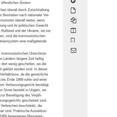
 öffentlichen Ämtern
fast überall durch Zurückhaltung
s Bestreben nach nationaler Ver-
munisten überall weiter, wenn
ung und ihr politisches Gewicht
n Rußland und der Ukraine, wo sie
en, sind die kommunistischen
rteiensystem eine maßgebende
er kommunistischen Unrechtsta-
en Ländern längere Zeit heftig
st dort wenig geschehen, wo die
 geklärt worden sind. In dieser
Verhältnisse, da die gesetzliche
 bis Ende 1989 ruhte und einer
vom Verfassungsgericht bestätigt
en Sinne besteht in Ungarn, wo
zur Beseitigung des Verjäh-
ungsgerichts gescheitert sind.
n Verbrechen beschränkt, die
bar sind. Praktische Auswirkun-
ie 1956 begangenen Massener-