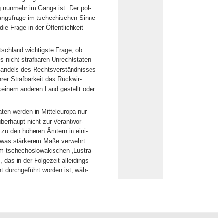
g nunmehr im Gange ist. Der pol-
rungsfrage im tschechischen Sinne
ie Frage in der Öffentlichkeit
utschland wichtigste Frage, ob
 nicht strafbaren Unrechtstaten
 Wandels des Rechtsverständnisses
hrer Strafbarkeit das Rückwir-
keinem anderen Land gestellt oder
ten werden in Mitteleuropa nur
überhaupt nicht zur Verantwor-
 zu den höheren Ämtern in eini-
etwas stärkerem Maße verwehrt
em tschechoslowakischen „Lustra-
das in der Folgezeit allerdings
t durchgeführt worden ist, wäh-