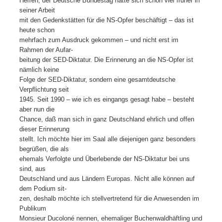
Herren, der Deutsche Bundestag hätte sich schon viel früher in
seiner Arbeit
mit den Gedenkstätten für die NS-Opfer beschäftigt – das ist
heute schon
mehrfach zum Ausdruck gekommen – und nicht erst im
Rahmen der Aufar-
beitung der SED-Diktatur. Die Erinnerung an die NS-Opfer ist
nämlich keine
Folge der SED-Diktatur, sondern eine gesamtdeutsche
Verpflichtung seit
1945. Seit 1990 – wie ich es eingangs gesagt habe – besteht
aber nun die
Chance, daß man sich in ganz Deutschland ehrlich und offen
dieser Erinnerung
stellt. Ich möchte hier im Saal alle diejenigen ganz besonders
begrüßen, die als
ehemals Verfolgte und Überlebende der NS-Diktatur bei uns
sind, aus
Deutschland und aus Ländern Europas. Nicht alle können auf
dem Podium sit-
zen, deshalb möchte ich stellvertretend für die Anwesenden im
Publikum
Monsieur Ducoloné nennen, ehemaliger Buchenwaldhäftling und