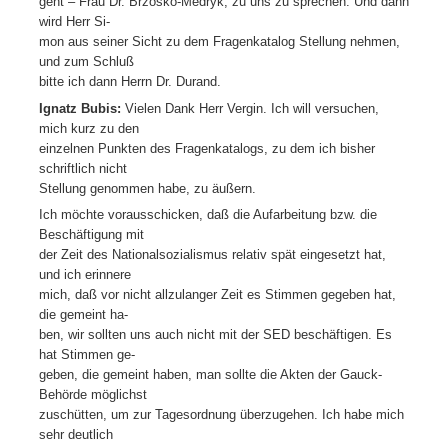
geht – Frau Dr. Brzosko-Medryk, zu uns zu sprechen. Und dann
wird Herr Si-
mon aus seiner Sicht zu dem Fragenkatalog Stellung nehmen,
und zum Schluß
bitte ich dann Herrn Dr. Durand.
Ignatz Bubis:
Vielen Dank Herr Vergin. Ich will versuchen,
mich kurz zu den
einzelnen Punkten des Fragenkatalogs, zu dem ich bisher
schriftlich nicht
Stellung genommen habe, zu äußern.
Ich möchte vorausschicken, daß die Aufarbeitung bzw. die
Beschäftigung mit
der Zeit des Nationalsozialismus relativ spät eingesetzt hat,
und ich erinnere
mich, daß vor nicht allzulanger Zeit es Stimmen gegeben hat,
die gemeint ha-
ben, wir sollten uns auch nicht mit der SED beschäftigen. Es
hat Stimmen ge-
geben, die gemeint haben, man sollte die Akten der Gauck-
Behörde möglichst
zuschütten, um zur Tagesordnung überzugehen. Ich habe mich
sehr deutlich