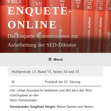
Zum
ENQUETE-
Inhalt
springen
ONLINE
Die Enquete-Kommissionen zur
Aufarbeitung der SED-Diktatur
Menü
Wahlperiode 13, Band VI, Seiten 34 und 35
34
Protokoll der 22. Sitzung
che, ruhige Aussprache bedanken und darf jetzt das Wort
zurückgeben an den
Herrn Vorsitzenden.
Vorsitzender Siegfried Vergin:
Meine Damen und Herren,