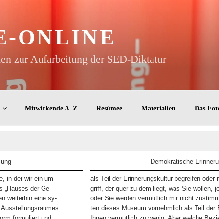
E-ONLINE
n zur Aufarbeitung der SED-Diktatur
Mitwirkende A–Z
Resümee
Materialien
Das Fot
zung
Demokratische Erinneru
, in der wir ein um-
als Teil der Erinnerungskultur begreifen oder 
es „Hauses der Ge-
griff, der quer zu dem liegt, was Sie wollen, j
n weiterhin eine sy-
oder Sie werden vermutlich mir nicht zustimm
es Ausstellungsraumes
ten dieses Museum vornehmlich als Teil der 
orm formuliert und
Ihnen vermutlich zu wenig. Aber welche Bez