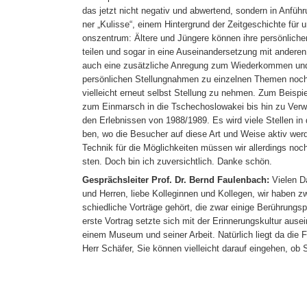
das jetzt nicht negativ und abwertend, sondern in Anführ
ner „Kulisse“, einem Hintergrund der Zeitgeschichte für 
onszentrum: Ältere und Jüngere können ihre persönliche
teilen und sogar in eine Auseinandersetzung mit anderen 
auch eine zusätzliche Anregung zum Wiederkommen und
persönlichen Stellungnahmen zu einzelnen Themen no
vielleicht erneut selbst Stellung zu nehmen. Zum Beispi
zum Einmarsch in die Tschechoslowakei bis hin zu Ver
den Erlebnissen von 1988/1989. Es wird viele Stellen in 
ben, wo die Besucher auf diese Art und Weise aktiv wer
Technik für die Möglichkeiten müssen wir allerdings noch
sten. Doch bin ich zuversichtlich. Danke schön.
Gesprächsleiter Prof. Dr. Bernd Faulenbach:
Vielen D
und Herren, liebe Kolleginnen und Kollegen, wir haben zw
schiedliche Vorträge gehört, die zwar einige Berührungs
erste Vortrag setzte sich mit der Erinnerungskultur ausei
einem Museum und seiner Arbeit. Natürlich liegt da die 
Herr Schäfer, Sie können vielleicht darauf eingehen, ob