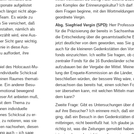
ponate aufgelistet
zen Komplex der Erinnerungskultur? Ich darf 
och längst nicht abge-
dem Fragen beginne, mit den Wortmeldungen b
 Team. Es würde zu
geordnete Vergin.
en Sie versichert, daß
Abg. Siegfried Vergin (SPD):
Herr Professor
estalten, nämlich als
für die Präzisierung der bereits in Sachsenha
rzählt wird, eine Aus-
die Entscheidung über die gesamtstaatliche B
er Sicht ganz wichtig.
jetzt deutlicher von dem geworden, was Sie 
nie in diese Aus-
auch für die kleineren Gedenkstätten den Vor
u auffordert, ihre
fonds einzurichten. Ich wollte Sie fragen, ob 
zentraler Fonds für die 16 Bundesländer sche
iel des Holocaust-Mu-
aufzubauen bei der Vergabe der Mittel. Meine
individuelle Schicksal
lung der Enquete-Kommission an die Länder, 
 einen Raumes themati-
beschließen würden, der bessere Weg wäre, d.
de. Ein anderer Besu-
dersachsen das bereits hat, einen solchen F
g emotional bewegend
ser übersehen kann, mit welchen Mitteln man 
ieser Art anbieten muß,
dern kann?
mit dem Thema zu
Zweite Frage: Gibt es Untersuchungen über 
nen individuelle
auf ihre Besucher? Ich erinnere mich, daß ei
genes Schicksal zu er-
ging, daß ein Besuch in den Gedenkstätten da
 zu notieren, was sie
mitbringen, nicht beeinflußt hat. Ich glaube j
men nachsehen, diesen
richtig ist, was die Zeitungen gemeldet habe
ung auch – ich sage