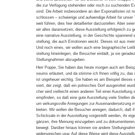
die zur Verfügung stehenden oder noch zu suchenden Ex
sind. Die Arbeit insbesondere an den Exponatlisten ist n
schlossen – schwierige und aufwendige Arbeit für unser
weit führen, dies hier detaillierter darzustellen. Aber sei
wir alles daransetzen, diese Ausstellung erfolgreich zu g
eine narrative Ausstellung, in der Geschichte spannend e
stellung, die auch Emotionen weckt. Dieses ist aus mein
Und noch eines, wir wollen auch eine biographische Leitli
stellung hineinlegen, die Besucher einlädt, ja sie geradez
Stellungnahmen abzugeben.
Herr Poppe, Sie haben das heute morgen auch am Beisp
seums erläutert, und da stimme ich Ihnen völlig zu, das 
ist ungeheuer wichtig. Sie haben es am Beispiel dieses
siert, der zeigt, daß ein polnisches Dorf ausgerottet wur
cher wird vielleicht einen anderen Teil einer Ausstellun
empfinden, so daß eine gute Ausstellung viele Stellen d
um wirkungsvolle Anregungen zur Auseinandersetzung 
bieten. Wir wollen die Besucher anregen, dadurch, daß ih
Schicksale in der Ausstellung vorgestellt werden, ihr ei
gänzen, ihre Meinung einzugeben und zu dokumentieren,
bewegt. Darüber hinaus können sie andere Stellungnah
widersprechen usw. Auf diese Weise wird diese Ausstell