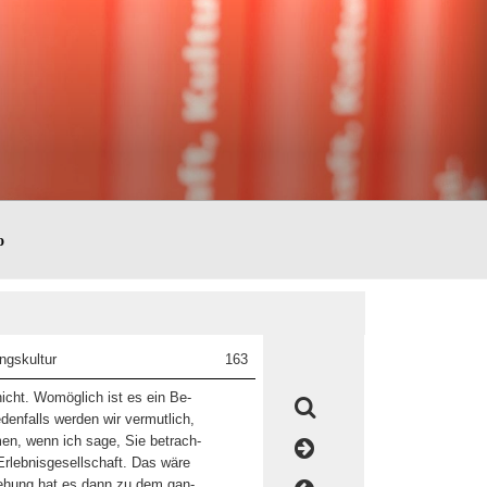
o
ngskultur
163
nicht. Womöglich ist es ein Be-
edenfalls werden wir vermutlich,
en, wenn ich sage, Sie betrach-
Erlebnisgesellschaft. Das wäre
iehung hat es dann zu dem gan-