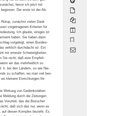
zunächst, bevor ich jetzt mit
eginnen. Der erste ist der Ab-
 Rürup, zunächst vielen Dank
usen vorgetragenen Kriterien für
edeutung. Ich glaube, einiges ist
gemeint haben. Sie haben dann
schlag vorgelegt, einen Bundes-
das wirklich durchdacht ist. Ein
int mir erneute Schwierigkeiten
n Sie nicht, daß eine Empfeh-
wenn wir das mehrheitlich so
 h. bei den Ländern, so wie Nie-
onds zu schaffen, wo man viel bes-
wo kleinere Einrichtungen för-
die Wirkung von Gedenkstätten
ne Meldung durch die Zeitungen
s Vorurteil, das die Besucher
a nicht, daß sich das nur, wenn es
n, auf diesen Komplex bezieht. Es