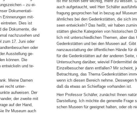
ist mir schon sehr wichtig, mehr zu wissen. D
ungszeichen – zu ei-
auch aufgetaucht, weil Herr Schäfer ausführli
unser Dokumentati-
fragung gesprochen hat in bezug auf Museu
n Erinnerungen mit-
ähnliches bei den Gedenkstätten, die sich i
eintreten. Dies ist
seen entwickeln? Das heißt, wir haben zumin
 die Dokumente, die
stätten gleiche Kategorien von historischen D
chmal nachzusehen und
lich mit unterschiedlichen Themen, aber das G
el zum 17. Juni oder
Gedenkstätten und bei den Museen auf. Gibt e
wandtenbesuchen oder
nanzausstattung der öffentlichen Hände für d
der Ausstellung ge-
für die Gedenkstätten auf der anderen Seite,
den können. Die
Untersuchung darüber, wieviel Fördermittel de
 entwickeln und te-
Einzelbesucher dann entfallen? Mir scheint, je
Betrachtung, das Thema Gedenkstätten imme
ank. Meine Damen
wenn ich diesen Bereich nehme. Deswegen fra
ei recht unter-
daß da etwas an Schieflage vorhanden ist.
punkte aufweisen. Der
Herr Professor Schäfer, zunächst Ihnen natür
nander, der zweite mit
Darstellung. Ich möchte die generelle Frage ste
Frage auf der Hand,
schen Museen für geeignet halten, oder ob nic
 Sie Ihr Museum auch