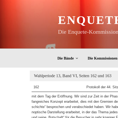
Zum
Inhalt
springen
ENQUET
Die Enquete-Kommissione
Die Bände
Die Kommissionen
Wahlperiode 13, Band VI, Seiten 162 und 163
162
Protokoll der 44. Sit
mit dem Tag der Eröffnung. Wir sind zur Zeit in der Phase
fangreiches Konzept erarbeitet, dies mit den Gremien d
schichte“ besprochen und verabschiedet haben. Wir habe
noptische Darstellung erarbeitet, in der das Thema jed
und seine „Botschaft“ für die Besucher in sehr knapper F