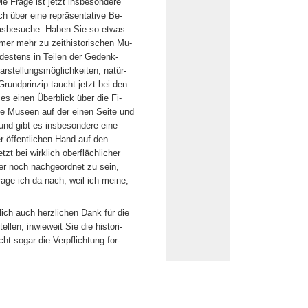
ie Frage ist jetzt insbesondere
ch über eine repräsentative Be-
msbesuche. Haben Sie so etwas
mmer mehr zu zeithistorischen Mu-
destens in Teilen der Gedenk-
arstellungsmöglichkeiten, natür-
rundprinzip taucht jetzt bei den
s einen Überblick über die Fi-
ie Museen auf der einen Seite und
 und gibt es insbesondere eine
r öffentlichen Hand auf den
tzt bei wirklich oberflächlicher
r noch nachgeordnet zu sein,
ge ich da nach, weil ich meine,
lich auch herzlichen Dank für die
llen, inwieweit Sie die histori-
ht sogar die Verpflichtung for-