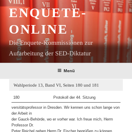
Zum
ENQUETE-
Inhalt
springen
ONLINE
Die Enquete-Kommissionen zur
Aufarbeitung der SED-Diktatur
Menü
Wahlperiode 13, Band VI, Seiten 180 und 181
180
Protokoll der 44. Sitzung
versitätsprofessor in Dresden. Wir kennen uns schon lange von
der Arbeit in
der Gauck-Behörde, wo er vorher war. Ich freue mich, Herrn
Professor Dr.
Peter Reichel neben Herrn Dr. Fischer begrüßen zu können.