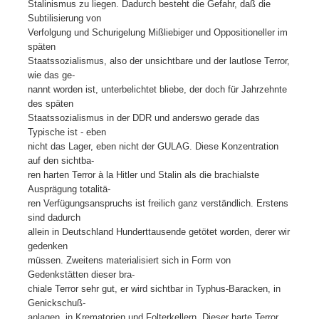
Stalinismus zu liegen. Dadurch besteht die Gefahr, daß die
Subtilisierung von
Verfolgung und Schurigelung Mißliebiger und Oppositioneller im
späten
Staatssozialismus, also der unsichtbare und der lautlose Terror,
wie das ge-
nannt worden ist, unterbelichtet bliebe, der doch für Jahrzehnte
des späten
Staatssozialismus in der DDR und anderswo gerade das
Typische ist - eben
nicht das Lager, eben nicht der GULAG. Diese Konzentration
auf den sichtba-
ren harten Terror à la Hitler und Stalin als die brachialste
Ausprägung totalitä-
ren Verfügungsanspruchs ist freilich ganz verständlich. Erstens
sind dadurch
allein in Deutschland Hunderttausende getötet worden, derer wir
gedenken
müssen. Zweitens materialisiert sich in Form von
Gedenkstätten dieser bra-
chiale Terror sehr gut, er wird sichtbar in Typhus-Baracken, in
Genickschuß-
anlagen, in Krematorien und Folterkellern. Dieser harte Terror