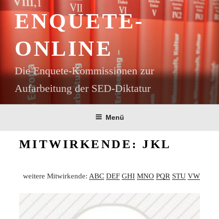
Zum
ENQUETE-
Inhalt
springen
ONLINE
Die Enquete-Kommissionen zur
Aufarbeitung der SED-Diktatur
Menü
MITWIRKENDE: JKL
weitere Mitwirkende:
ABC
DEF
GHI
MNO
PQR
STU
VW