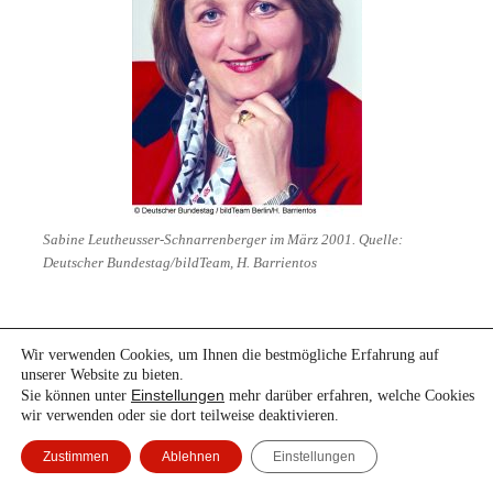
Sabine Leutheusser-Schnarrenberger im März 2001. Quelle:
Deutscher Bundestag/bildTeam, H. Barrientos
Sabine Leutheusser-Schnarrenberger,
geboren am 26.
Wir verwenden Cookies, um Ihnen die bestmögliche Erfahrung auf
unserer Website zu bieten.
Juli 1951 in Minden
Einstellungen
Sie können unter
mehr darüber erfahren, welche Cookies
Funktion
: Stellvertretendes Mitglied der Enquete-
wir verwenden oder sie dort teilweise deaktivieren.
Kommission 1995–1998 (seit Februar 1996)
Zustimmen
Ablehnen
Einstellungen
Geboren am 26. Juli 1951 in Minden; Studium der